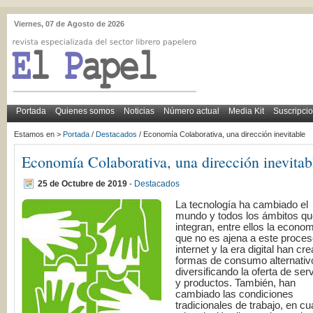
Viernes, 07 de Agosto de 2026
Portada
Quienes somos
Noticias
Número actual
Media Kit
Suscripci
Estamos en >
Portada
/
Destacados
/ Economía Colaborativa, una dirección inevitable
Economía Colaborativa, una dirección inevitab
25 de Octubre de 2019
-
Destacados
La tecnología ha cambiado el
mundo y todos los ámbitos qu
integran, entre ellos la econom
que no es ajena a este proces
internet y la era digital han cr
formas de consumo alternativ
diversificando la oferta de ser
y productos. También, han
cambiado las condiciones
tradicionales de trabajo, en cu