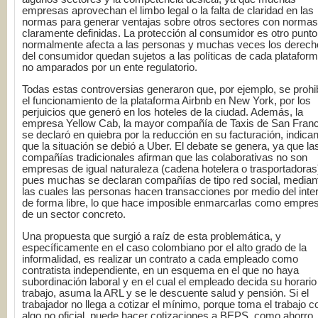
empresas aprovechan el limbo legal o la falta de claridad en las
normas para generar ventajas sobre otros sectores con normas
claramente definidas. La protección al consumidor es otro punt
normalmente afecta a las personas y muchas veces los derech
del consumidor quedan sujetos a las políticas de cada platafor
no amparados por un ente regulatorio.
Todas estas controversias generaron que, por ejemplo, se prohi
el funcionamiento de la plataforma Airbnb en New York, por los
perjuicios que generó en los hoteles de la ciudad. Además, la
empresa Yellow Cab, la mayor compañía de Taxis de San Franc
se declaró en quiebra por la reducción en su facturación, indica
que la situación se debió a Uber. El debate se genera, ya que la
compañías tradicionales afirman que las colaborativas no son
empresas de igual naturaleza (cadena hotelera o trasportadoras
pues muchas se declaran compañías de tipo red social, median
las cuales las personas hacen transacciones por medio del inte
de forma libre, lo que hace imposible enmarcarlas como empre
de un sector concreto.
Una propuesta que surgió a raíz de esta problemática, y
específicamente en el caso colombiano por el alto grado de la
informalidad, es realizar un contrato a cada empleado como
contratista independiente, en un esquema en el que no haya
subordinación laboral y en el cual el empleado decida su horario
trabajo, asuma la ARL y se le descuente salud y pensión. Si el
trabajador no llega a cotizar el mínimo, porque toma el trabajo 
algo no oficial, puede hacer cotizaciones a BEPS, como ahorro