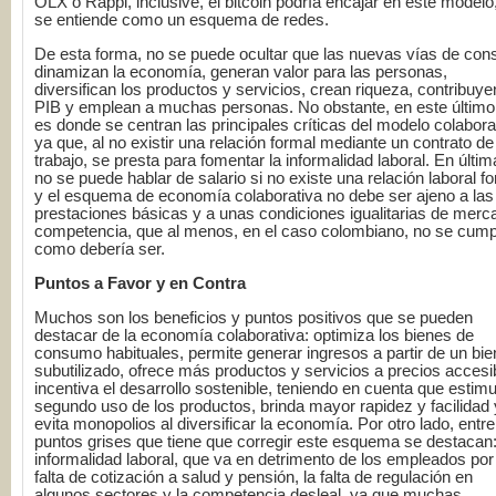
OLX o Rappi, inclusive, el bitcoin podría encajar en este modelo,
se entiende como un esquema de redes.
De esta forma, no se puede ocultar que las nuevas vías de co
dinamizan la economía, generan valor para las personas,
diversifican los productos y servicios, crean riqueza, contribuye
PIB y emplean a muchas personas. No obstante, en este último
es donde se centran las principales críticas del modelo colabora
ya que, al no existir una relación formal mediante un contrato de
trabajo, se presta para fomentar la informalidad laboral. En últim
no se puede hablar de salario si no existe una relación laboral f
y el esquema de economía colaborativa no debe ser ajeno a las
prestaciones básicas y a unas condiciones igualitarias de merc
competencia, que al menos, en el caso colombiano, no se cum
como debería ser.
Puntos a Favor y en Contra
Muchos son los beneficios y puntos positivos que se pueden
destacar de la economía colaborativa: optimiza los bienes de
consumo habituales, permite generar ingresos a partir de un bie
subutilizado, ofrece más productos y servicios a precios accesi
incentiva el desarrollo sostenible, teniendo en cuenta que estimu
segundo uso de los productos, brinda mayor rapidez y facilidad 
evita monopolios al diversificar la economía. Por otro lado, entre
puntos grises que tiene que corregir este esquema se destacan:
informalidad laboral, que va en detrimento de los empleados por 
falta de cotización a salud y pensión, la falta de regulación en
algunos sectores y la competencia desleal, ya que muchas