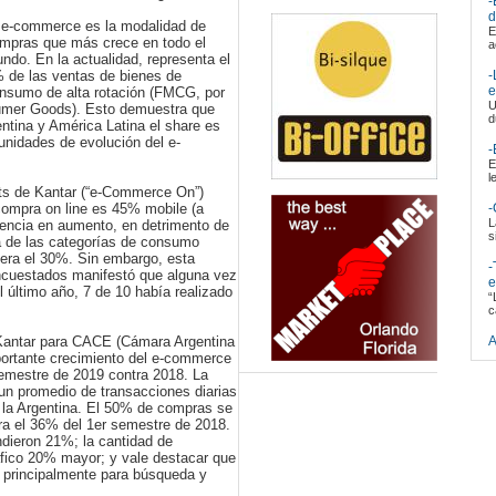
-
d
 e-commerce es la modalidad de
E
mpras que más crece en todo el
a
ndo. En la actualidad, representa el
 de las ventas de bienes de
-
e
nsumo de alta rotación (FMCG, por
U
sumer Goods). Esto demuestra que
d
ntina y América Latina el share es
unidades de evolución del e-
-
E
l
ghts de Kantar (“e-Commerce On”)
compra on line es 45% mobile (a
-
L
dencia en aumento, en detrimento de
s
ía de las categorías de consumo
pera el 30%. Sin embargo, esta
-
ncuestados manifestó que alguna vez
e
l último año, 7 de 10 había realizado
“
c
r Kantar para CACE (Cámara Argentina
A
portante crecimiento del e-commerce
semestre de 2019 contra 2018. La
un promedio de transacciones diarias
n la Argentina. El 50% de compras se
tra el 36% del 1er semestre de 2018.
dieron 21%; la cantidad de
fico 20% mayor; y vale destacar que
, principalmente para búsqueda y