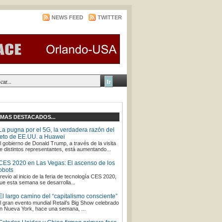
NEWS FEED
TWITTER
MAS DESTACADOS...
La pugna por el 5G, la verdadera razón del
eto de EE.UU. a Huawei
l gobierno de Donald Trump, a través de la visita
e distintos representantes, está aumentando...
CES 2020 en Las Vegas: El ascenso de los
obots
revio al inicio de la feria de tecnología CES 2020,
ue esta semana se desarrolla...
El largo camino del “capitalismo consciente”
l gran evento mundial Retail’s Big Show celebrado
n Nueva York, hace una semana, ...