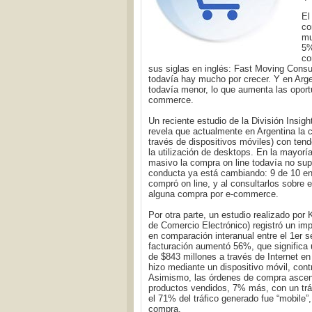
El
co
mu
5%
co
sus siglas en inglés: Fast Moving Con
todavía hay mucho por crecer. Y en Arge
todavía menor, lo que aumenta las oport
commerce.
Un reciente estudio de la División Insi
revela que actualmente en Argentina la 
través de dispositivos móviles) con ten
la utilización de desktops. En la mayor
masivo la compra on line todavía no su
conducta ya está cambiando: 9 de 10 e
compró on line, y al consultarlos sobre e
alguna compra por e-commerce.
Por otra parte, un estudio realizado po
de Comercio Electrónico) registró un im
en comparación interanual entre el 1er 
facturación aumentó 56%, que significa 
de $843 millones a través de Internet e
hizo mediante un dispositivo móvil, con
Asimismo, las órdenes de compra ascen
productos vendidos, 7% más, con un trá
el 71% del tráfico generado fue “mobile”
compra.