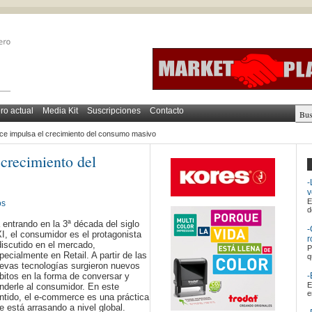
o actual
Media Kit
Suscripciones
Contacto
e impulsa el crecimiento del consumo masivo
crecimiento del
-
v
E
os
d
 entrando en la 3ª década del siglo
-
I, el consumidor es el protagonista
r
discutido en el mercado,
P
pecialmente en Retail. A partir de las
q
evas tecnologías surgieron nuevos
bitos en la forma de conversar y
-
E
nderle al consumidor. En este
e
ntido, el e-commerce es una práctica
e está arrasando a nivel global.