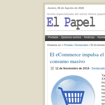
Jueves, 06 de Agosto de 2026
Portada
Quienes somos
Noticias
Númer
Estamos en >
Portada
/
Destacados
/ El eCommerc
El eCommerce impulsa el 
consumo masivo
12 de Noviembre de 2019
-
Destacad
Ya
XX
in
es
nu
há
ve
se
qu