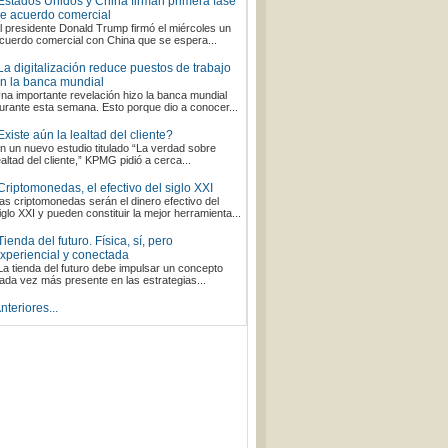
Estados Unidos y China firman primera fase
e acuerdo comercial
l presidente Donald Trump firmó el miércoles un
cuerdo comercial con China que se espera...
La digitalización reduce puestos de trabajo
n la banca mundial
na importante revelación hizo la banca mundial
urante esta semana. Esto porque dio a conocer...
Existe aún la lealtad del cliente?
n un nuevo estudio titulado “La verdad sobre
ealtad del cliente,” KPMG pidió a cerca...
Criptomonedas, el efectivo del siglo XXI
as criptomonedas serán el dinero efectivo del
iglo XXI y pueden constituir la mejor herramienta...
Tienda del futuro. Física, sí, pero
xperiencial y conectada
La tienda del futuro debe impulsar un concepto
ada vez más presente en las estrategias...
nteriores...