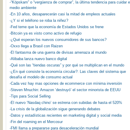
-“Köpskam” o “vergüenza de comprar”, la última tendencia para cuidar e
medio ambiente
-En 10 años, desaparecerán casi la mitad de empleos actuales
-¿Y si el teléfono se roba la niñez?
-Fed teme que la economía de Estados Unidos se frene
-Bitcoin ya es visto como activo de refugio
-¿Qué esperan los nuevos consumidores de sus bancos?
-Oxxo llega a Brasil con Raizen
-El fantasma de una guerra de divisas amenaza al mundo
-Alibaba lanza nuevo banco digital
-Qué son las “tiendas oscuras” y por qué se multiplican en el mundo
-¿En qué consiste la economía circular?: Las claves del sistema que
desafía el modelo de consumo actual
-Cada vez hay mas opciones de ecommerce con mínima inversión
-Steven Mnuchin: Amazon ‘destruyó’ el sector minorista de EEUU
-Tips para Social Selling
-El nuevo ‘Nasdaq chino’ se estrena con subidas de hasta el 520%
-La crisis de la globalización sigue generando debates
-Datos y estadísticas recientes en marketing digital y social media
-Fin del roaming en el Mercosur
-FMI llama a prepararse para desaceleración mundial